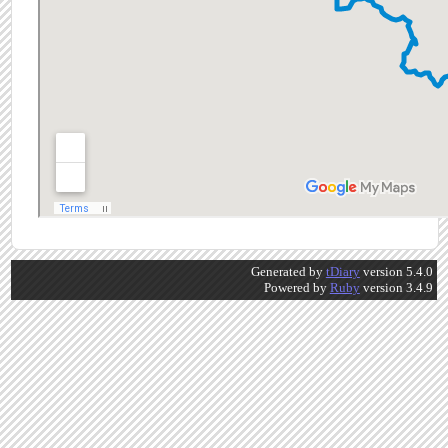
Generated by
tDiary
version 5.4.0
Powered by
Ruby
version 3.4.9