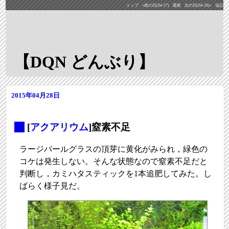
トップ
«前の日(04-27)
最新
次の日(04-29)»
追記
【DQN どんぶり】
2015年04月28日
_
[
アクアリウム
]窒素不足
ラージパールグラスの頂芽に黄化がみられ，緑色の
コケは発生しない。そんな状態なので窒素不足だと
判断し，カミハタスティックを1本追肥してみた。し
ばらく様子見だ。