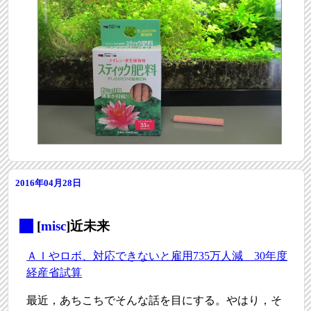
2016年04月28日
_
[
misc
]近未来
ＡＩやロボ、対応できないと雇用735万人減 30年度
経産省試算
最近，あちこちでそんな話を目にする。やはり，そ