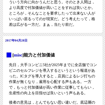
ういう方向に向かうんだと思う。そのとき人間は，
より高度で付加価値が高いことをすれば良いとか。
ところが，そんなことを要求したって出来ない人が
いっぱい居るってのが現実だ。どう考えたって，格
差は広がる一方だ。まぁ，当たり前だ。
2017年04月28日
_
[
misc
]能力と付加価値
先日，大手コンビニ5社が2025年までに全店舗でコン
ビニのセルフレジを導入するというという報道があ
った。ICタグを導入すると，店員によるレジ打ちの
作業が無くなり，雇用を心配する声もある。一方
で，もっと付加価値が高い作業に従事してもらい，
生産性の向上を目指せば良いという声もある。
後者の意見は，とんでもない思い違いだ。底辺層の