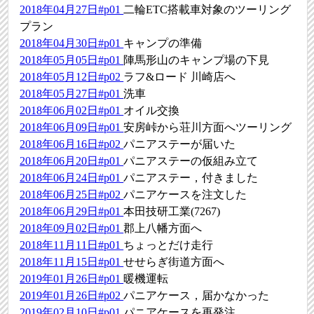
2018年04月27日#p01
二輪ETC搭載車対象のツーリング
プラン
2018年04月30日#p01
キャンプの準備
2018年05月05日#p01
陣馬形山のキャンプ場の下見
2018年05月12日#p02
ラフ&ロード 川崎店へ
2018年05月27日#p01
洗車
2018年06月02日#p01
オイル交換
2018年06月09日#p01
安房峠から荘川方面へツーリング
2018年06月16日#p02
パニアステーが届いた
2018年06月20日#p01
パニアステーの仮組み立て
2018年06月24日#p01
パニアステー，付きました
2018年06月25日#p02
パニアケースを注文した
2018年06月29日#p01
本田技研工業(7267)
2018年09月02日#p01
郡上八幡方面へ
2018年11月11日#p01
ちょっとだけ走行
2018年11月15日#p01
せせらぎ街道方面へ
2019年01月26日#p01
暖機運転
2019年01月26日#p02
パニアケース，届かなかった
2019年02月10日#p01
パニアケースを再発注