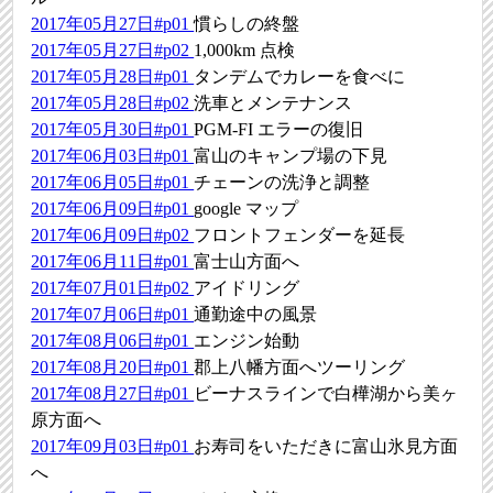
2017年05月27日#p01
慣らしの終盤
2017年05月27日#p02
1,000km 点検
2017年05月28日#p01
タンデムでカレーを食べに
2017年05月28日#p02
洗車とメンテナンス
2017年05月30日#p01
PGM-FI エラーの復旧
2017年06月03日#p01
富山のキャンプ場の下見
2017年06月05日#p01
チェーンの洗浄と調整
2017年06月09日#p01
google マップ
2017年06月09日#p02
フロントフェンダーを延長
2017年06月11日#p01
富士山方面へ
2017年07月01日#p02
アイドリング
2017年07月06日#p01
通勤途中の風景
2017年08月06日#p01
エンジン始動
2017年08月20日#p01
郡上八幡方面へツーリング
2017年08月27日#p01
ビーナスラインで白樺湖から美ヶ
原方面へ
2017年09月03日#p01
お寿司をいただきに富山氷見方面
へ