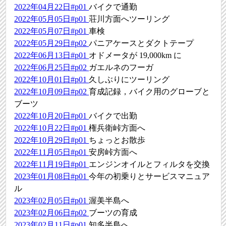
2022年04月22日#p01
バイクで通勤
2022年05月05日#p01
荘川方面へツーリング
2022年05月07日#p01
車検
2022年05月29日#p02
パニアケースとダクトテープ
2022年06月13日#p01
オドメータが 19,000km に
2022年06月25日#p02
ガエルネのフーガ
2022年10月01日#p01
久しぶりにツーリング
2022年10月09日#p02
育成記録，バイク用のグローブと
ブーツ
2022年10月20日#p01
バイクで出勤
2022年10月22日#p01
権兵衛峠方面へ
2022年10月29日#p01
ちょっとお散歩
2022年11月05日#p01
安房峠方面へ
2022年11月19日#p01
エンジンオイルとフィルタを交換
2023年01月08日#p01
今年の初乗りとサービスマニュア
ル
2023年02月05日#p01
渥美半島へ
2023年02月06日#p02
ブーツの育成
2023年02月11日#p01
知多半島へ