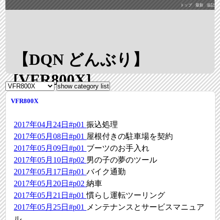
トップ
最新
追記
【DQN どんぶり】
[VFR800X]
VFR800X
2017年04月24日#p01
振込処理
2017年05月08日#p01
屋根付きの駐車場を契約
2017年05月09日#p01
ブーツのお手入れ
2017年05月10日#p02
男の子の夢のツール
2017年05月17日#p01
バイク通勤
2017年05月20日#p02
納車
2017年05月21日#p01
慣らし運転ツーリング
2017年05月25日#p01
メンテナンスとサービスマニュア
ル