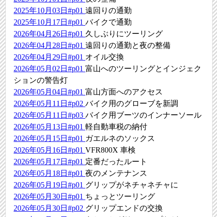
2025年10月03日#p01
遠回りの通勤
2025年10月17日#p01
バイクで通勤
2026年04月26日#p01
久しぶりにツーリング
2026年04月28日#p01
遠回りの通勤と夜の整備
2026年04月29日#p01
オイル交換
2026年05月02日#p01
富山へのツーリングとインジェク
ションの警告灯
2026年05月04日#p01
富山方面へのアクセス
2026年05月11日#p02
バイク用のグローブを新調
2026年05月11日#p03
バイク用ブーツのインナーソール
2026年05月13日#p01
軽自動車税の納付
2026年05月15日#p01
ガエルネのソックス
2026年05月16日#p01
VFR800X 車検
2026年05月17日#p01
定番だったルート
2026年05月18日#p01
夜のメンテナンス
2026年05月19日#p01
グリップがネチャネチャに
2026年05月30日#p01
ちょっとツーリング
2026年05月30日#p02
グリップエンドの交換