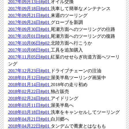
2017年09月13日#p01
オイル交換
2017年09月18日#p01
洗車して簡単なメンテナンス
2017年09月21日#p01
来週のツーリング
2017年09月24日#p01
グローブを新調
2017年09月30日#p01
尾瀬方面へのツーリングの往路
2017年10月01日#p01
尾瀬方面へのツーリングの復路
2017年10月06日#p02
北陸方面へ行こうか
2017年10月08日#p01
工具を追加購入
2017年11月05日#p01
紅葉のせせらぎ街道方面へツーリ
ング
2017年12月23日#p01
ドライブチェーンの注油
2018年01月12日#p02
渥美半島ツーリング画策中
2018年01月14日#p01
2018年の走り初め
2018年02月22日#p01
独占販売
2018年02月24日#p01
アイドリング
2018年03月11日#p01
渥美半島へ
2018年03月18日#p01
洗車をキャンセルしてツーリング
2018年04月21日#p01
白川郷へ
2018年04月22日#p01
タンデムで蕎麦とはなもも