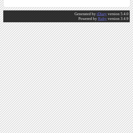
Generated by
tDiary
version 5.4.0
Powered by
Ruby
version 3.4.9