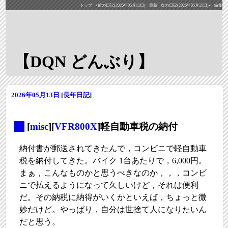
トップ
«前の日記(2026年05月11日)
最新
次の日記(2026年05月15日)»
編集
【DQN どんぶり】
2026年05月13日
[
長年日記
]
_
[
misc
][
VFR800X
]軽自動車税の納付
納付書が郵送されてきたんで，コンビニで軽自動車
税を納付してきた。バイク 1台あたりで，6,000円。
まぁ，こんなものかと思うべきなのか，，，コンビ
ニで払えるようになって久しいけど，それは便利
だ。その納税に納得がいくかといえば，ちょっと微
妙だけど。やっぱり，自分は世捨て人になりたいん
だと思う。