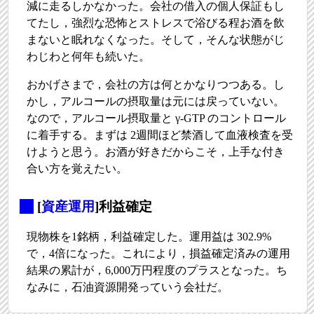
減に走るしかなかった。会社の借入の個人保証もし
てたし，強烈な恐怖とストレスで浴びる程お酒を飲
まないと眠れなくなった。そして，そんな状態がじ
わじわと何年も続いた。
おかげさまで，会社の方は何とかなりつつある。し
かし，アルコールの摂取量は元には戻っていない。
なので，アルコール摂取量と γ-GTP のコントロール
に着手する。まずは 2週間ほど禁酒して血液検査を受
けようと思う。お酒が好きだからこそ，上手な付き
合い方を覚えたい。
_
[
資産運用
]利益確定
現物株を1銘柄，利益確定した。運用益は 302.9%
で，4倍になった。これにより，損益確定済みの運用
結果の累計が，6,000万円程度のプラスとなった。ち
なみに，石油資源開発っていう会社だ。