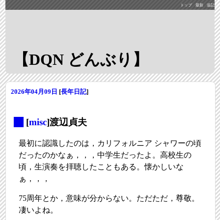
トップ
最新
追記
【DQN どんぶり】
2026年04月09日
[
長年日記
]
_
[
misc
]渡辺貞夫
最初に認識したのは，カリフォルニア シャワーの頃
だったのかなぁ，，，中学生だったよ。高校生の
頃，生演奏を拝聴したこともある。懐かしいな
ぁ，，，
75周年とか，意味が分からない。ただただ，尊敬。
凄いよね。