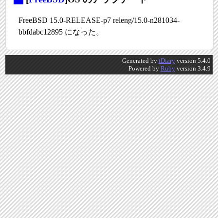
FreeBSD 15.0-RELEASE-p7 releng/15.0-n281034-
bbfdabc12895 になった。
Generated by
tDiary
version 5.4.0
Powered by
Ruby
version 3.4.9