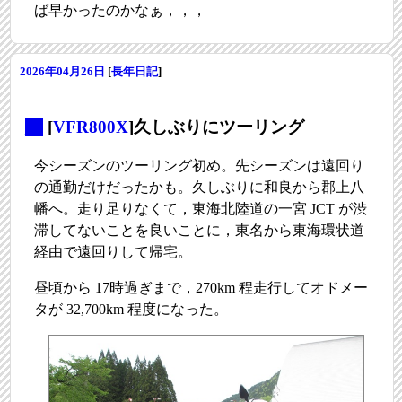
ば早かったのかなぁ，，，
2026年04月26日
[
長年日記
]
_
[
VFR800X
]久しぶりにツーリング
今シーズンのツーリング初め。先シーズンは遠回り
の通勤だけだったかも。久しぶりに和良から郡上八
幡へ。走り足りなくて，東海北陸道の一宮 JCT が渋
滞してないことを良いことに，東名から東海環状道
経由で遠回りして帰宅。
昼頃から 17時過ぎまで，270km 程走行してオドメー
タが 32,700km 程度になった。