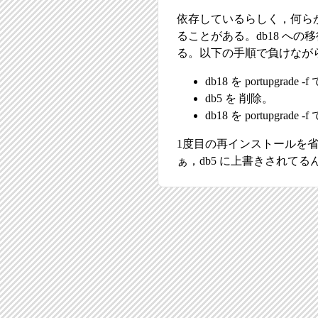
依存しているらしく，何らかの
ることがある。db18 へ
る。以下の手順で負けなが
db18 を portupgra
db5 を 削除。
db18 を portupgra
1度目の再インストールを省略
ぁ，db5 に上書きされてる