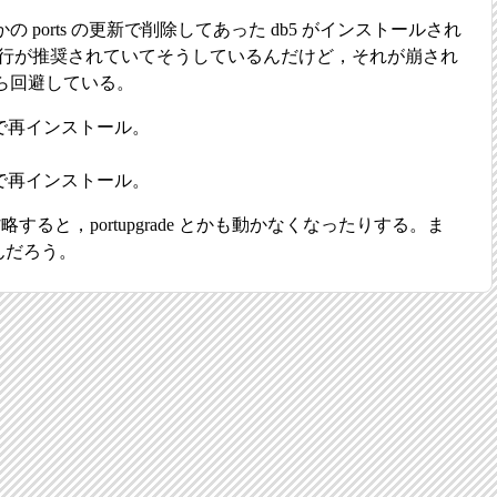
 ports の更新で削除してあった db5 がインストールされ
の移行が推奨されていてそうしているんだけど，それが崩され
ら回避している。
de -f で再インストール。
de -f で再インストール。
すると，portupgrade とかも動かなくなったりする。ま
んだろう。