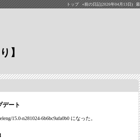
トップ
«前の日記(2026年04月13日)
ぶり】
ップデート
releng/15.0-n281024-6b6bc9afa0b0 になった。
8